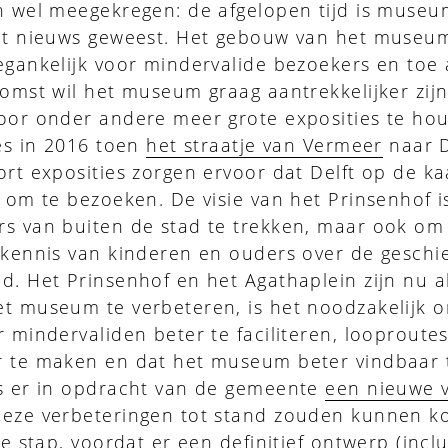
n wel meegekregen: de afgelopen tijd is muse
het nieuws geweest. Het gebouw van het museum
egankelijk voor mindervalide bezoekers en toe
komst wil het museum graag aantrekkelijker zij
door onder andere meer grote exposities te ho
ces in 2016 toen
het straatje van Vermeer
naar D
ort exposities zorgen ervoor dat Delft op de k
d om te bezoeken. De visie van het Prinsenhof i
s van buiten de stad te trekken, maar ook om 
 kennis van kinderen en ouders over de geschi
d. Het Prinsenhof en het Agathaplein zijn nu a
et museum te verbeteren, is het noodzakelijk 
r mindervaliden beter te faciliteren, looproute
r te maken en dat het museum beter vindbaar
is er in opdracht van de gemeente
een nieuwe v
deze verbeteringen tot stand zouden kunnen k
te stap, voordat er een definitief ontwerp (inclu