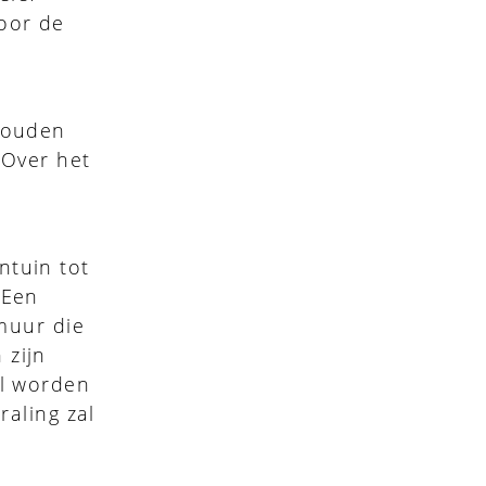
oor de
ehouden
 Over het
ntuin tot
 Een
 muur die
 zijn
al worden
raling zal