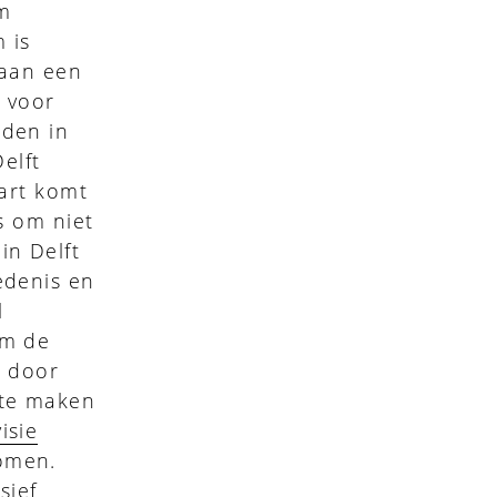
um
 is
 aan een
n voor
uden in
elft
aart komt
s om niet
in Delft
edenis en
l
om de
s door
 te maken
isie
omen.
sief