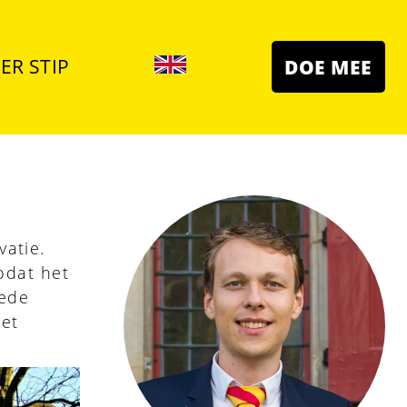
ER STIP
DOE MEE
atie.
odat het
oede
het