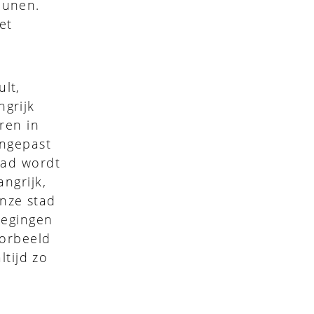
eunen.
et
lt,
grijk
ren in
angepast
tad wordt
ngrijk,
nze stad
oegingen
oorbeeld
ltijd zo