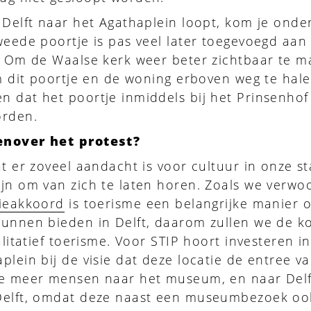
 Delft naar het Agathaplein loopt, kom je onde
weede poortje is pas veel later toegevoegd aan
. Om de Waalse kerk weer beter zichtbaar te 
om dit poortje en de woning erboven weg te hal
 dat het poortje inmiddels bij het Prinsenhof
orden.
enover het protest?
at er zoveel aandacht is voor cultuur in onze s
jn om van zich te laten horen. Zoals we verwo
tieakkoord
is toerisme een belangrijke manier 
kunnen bieden in Delft, daarom zullen we de 
alitatief toerisme. Voor STIP hoort investeren i
plein bij de visie dat deze locatie de entree v
we meer mensen naar het museum, en naar Delf
Delft, omdat deze naast een museumbezoek oo