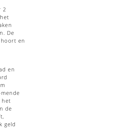
r 2
 het
maken
en. De
 hoort en
tad en
ord
om
komende
n het
an de
t,
k geld