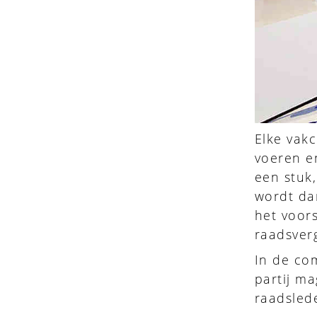
Elke vak
voeren en
een stuk,
wordt dan
het voors
raadsver
In de co
partij ma
raadsled