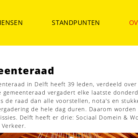
ENSEN
STANDPUNTEN
OV
eenteraad
teraad in Delft heeft 39 leden, verdeeld over 1
De gemeenteraad vergadert elke laatste donde
ls de raad dan alle voorstellen, nota's en stu
ergadering de hele dag duren. Daarom worden a
ssies. Delft heeft er drie: Sociaal Domein & W
 Verkeer.