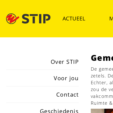
ACTUEEL
M
Gem
Over STIP
De gemeen
zetels. 
Voor jou
Echter, a
zou de v
Contact
vakcommi
Ruimte &
Geschiedenis