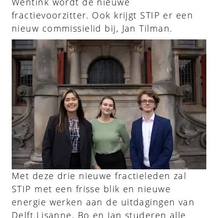
Wentink wordt de nieuwe
fractievoorzitter. Ook krijgt STIP er een
nieuw commissielid bij, Jan Tilman.
Met deze drie nieuwe fractieleden zal
STIP met een frisse blik en nieuwe
energie werken aan de uitdagingen van
Delft.Lisanne, Bo en Jan studeren alle