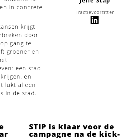
Jelle Stap
ten in concrete
Fractievoorzitter
ansen krijgt
orbreken door
 op gang te
ft groener en
met
even: een stad
krijgen, en
t lukt alleen
 in de stad.
se
STIP is klaar voor de
ar
campagne na de kick-