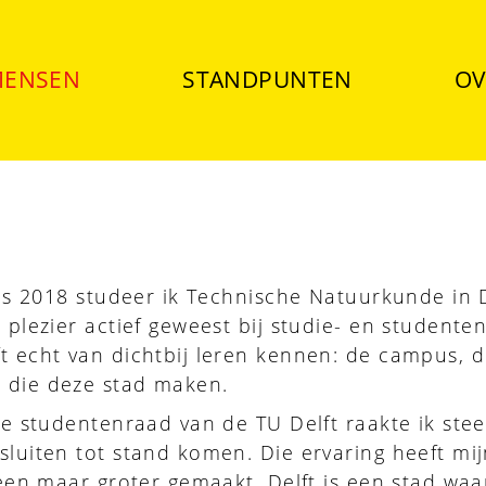
ENSEN
STANDPUNTEN
OV
nds 2018 studeer ik Technische Natuurkunde in D
 plezier actief geweest bij studie- en studente
t echt van dichtbij leren kennen: de campus, 
 die deze stad maken.
 de studentenraad van de TU Delft raakte ik ste
sluiten tot stand komen. Die ervaring heeft mij
lleen maar groter gemaakt. Delft is een stad wa