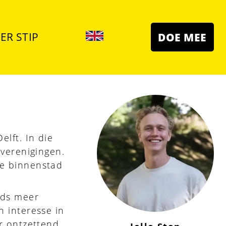
ER STIP
DOE MEE
elft. In die
nverenigingen.
de binnenstad
eds meer
n interesse in
ar ontzettend