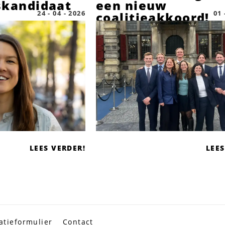
kandidaat
een nieuw
24 - 04 - 2026
01 
coalitieakkoord!
LEES VERDER!
LEES
atieformulier
Contact