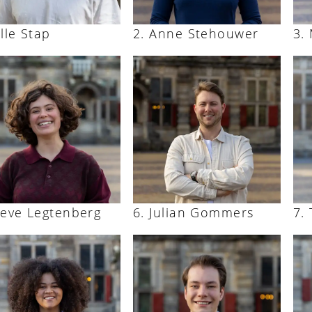
elle Stap
Anne Stehouwer
ieve Legtenberg
Julian Gommers