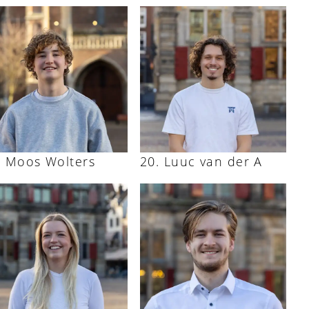
Moos Wolters
Luuc van der A