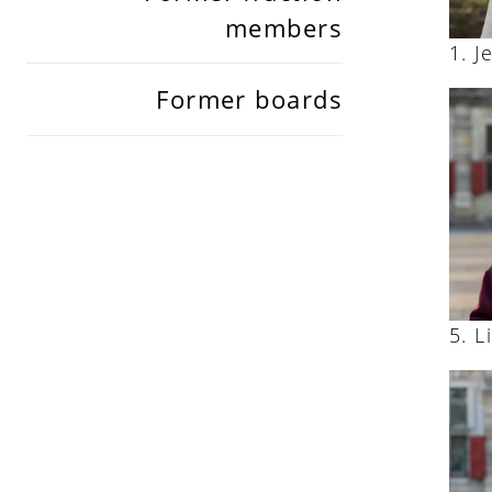
members
J
Former boards
L