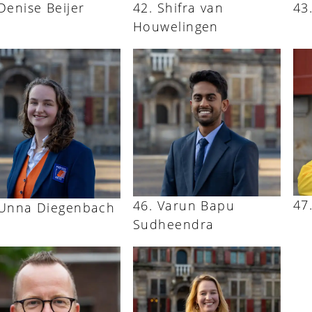
Denise Beijer
Shifra van
Houwelingen
Varun Bapu
Unna Diegenbach
Sudheendra