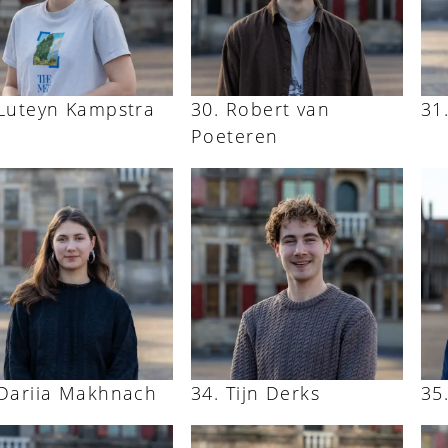
Luteyn Kampstra
Robert van
Poeteren
Dariia Makhnach
Tijn Derks