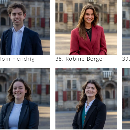
Tom Flendrig
Robine Berger