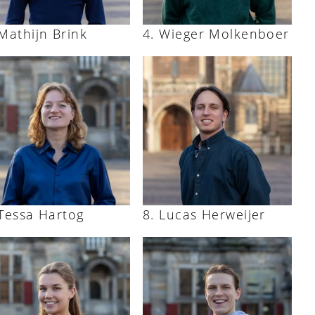
Mathijn Brink
Wieger Molkenboer
Tessa Hartog
Lucas Herweijer