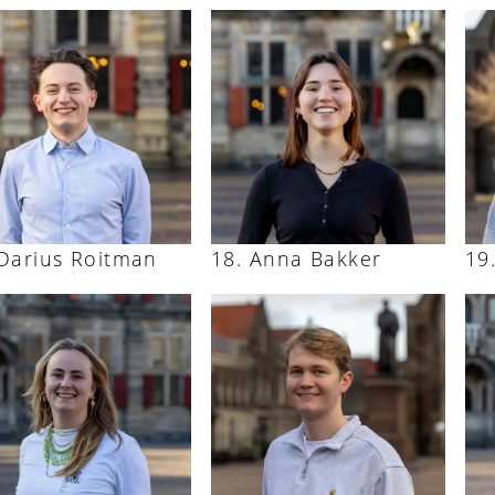
Darius Roitman
Anna Bakker