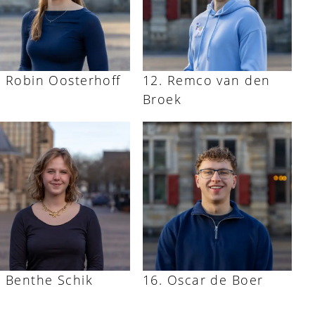
Robin Oosterhoff
Remco van den
Broek
Benthe Schik
Oscar de Boer