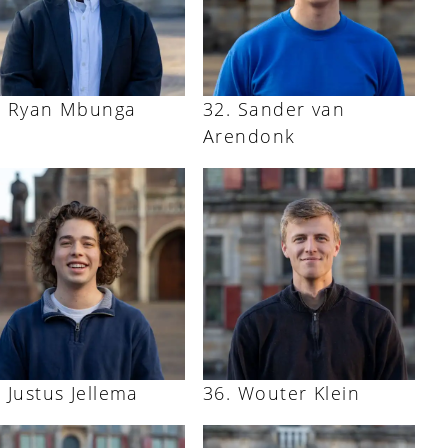
Ryan Mbunga
Sander van
Arendonk
Justus Jellema
Wouter Klein