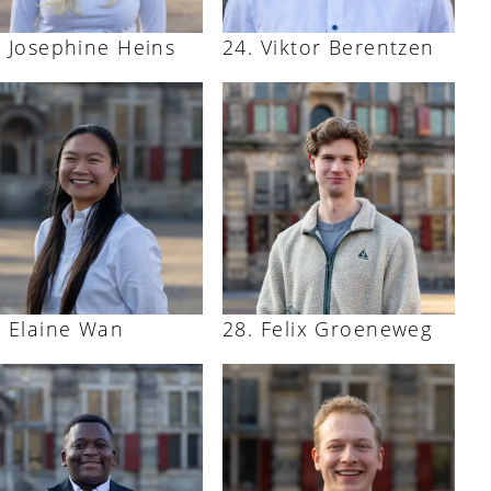
Josephine Heins
Viktor Berentzen
Elaine Wan
Felix Groeneweg