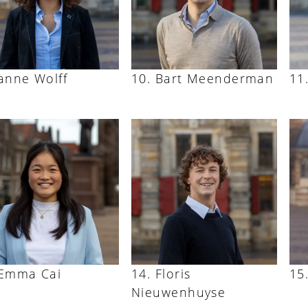
anne Wolff
Bart Meenderman
Emma Cai
Floris
Nieuwenhuyse