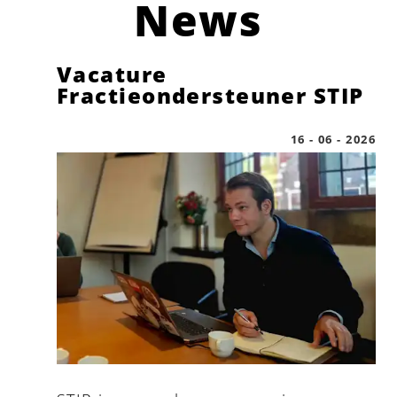
News
give children space to grow, and youth
a seat at the table.
Vacature
Fractieondersteuner STIP
16 - 06 - 2026