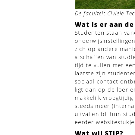
De faculteit Civiele T
Wat is er aan d
Studenten staan van
onderwijsinstellinge
zich op andere manie
afschaffen van studi
tijd te vullen met e
laatste zijn student
sociaal contact ontb
ligt dan op de loer
makkelijk vroegtijdi
steeds meer (interna
uitvallen bij hun st
eerder
websitestukje
Wat wil STIP?