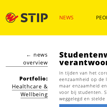
NEWS
PEO
Studentenw
←
news
verantwoor
overview
In tijden van het cor
Portfolio
:
eenzaamheid op de lo
Healthcare &
maar enzaamheid en
voor bij studenten. 
Wellbeing
weggelegd en stelde 