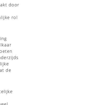
aakt door
lijke rol
ing
elkaar
moeten
nderzijds
ijke
dat de
elijke
veel