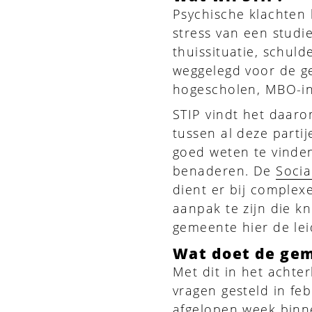
Psychische klachten 
stress van een studi
thuissituatie, schuld
weggelegd voor de g
hogescholen, MBO-ins
STIP vindt het daaro
tussen al deze partij
goed weten te vinden
benaderen. De
Socia
dient er bij complex
aanpak te zijn die kn
gemeente hier de le
Wat doet de ge
Met dit in het achte
vragen gesteld in fe
afgelopen week binne