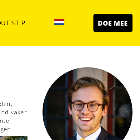
UT STIP
DOE MEE
nden,
end vaker
ente
agen.