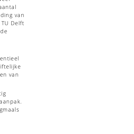
aantal
iding van
 TU Delft
 de
entieel
ftelijke
men van
ig
 aanpak.
gmaals