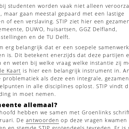
bij studenten worden vaak niet alleen veroorz
e, maar gaan meestal gepaard met een lastige
en of een verslaving. STIP ziet hier een gezamen
emeente, DUWO, huisartsen, GGZ Delfland,
tellingen en de TU Delft.
m erg belangrijk dat er een soepele samenwerk
en is. Dit betekent enerzijds dat deze partijen 
 en weten bij welke vraag welke instantie zij 
le Kaart
is hier een belangrijk instrument in. A
e problematiek als deze een integrale, gezamenl
elpunten in alle disciplines oplost. STIP vindt 
iding in moet nemen.
meente allemaal?
rhoofd hebben we samen met Groenlinks schrift
bruari. De
antwoorden
op deze vragen kwamen
n en stemde STIP grotendeels tevreden. Er is 