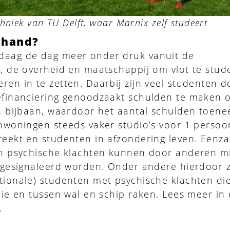
echniek van TU Delft, waar Marnix zelf studeert
e hand?
daag de dag meer onder druk vanuit de
n, de overheid en maatschappij om vlot te stud
ren in te zetten. Daarbij zijn veel studenten d
efinanciering genoodzaakt schulden te maken of
en bijbaan, waardoor het aantal schulden toene
enwoningen steeds vaker studio’s voor 1 perso
reekt en studenten in afzondering leven. Eenz
 en psychische klachten kunnen door anderen m
g gesignaleerd worden. Onder andere hierdoor z
tionale) studenten met psychische klachten di
udie en tussen wal en schip raken. Lees meer in
.