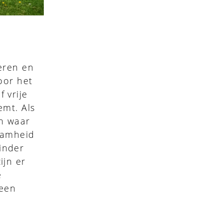
eren en
oor het
 vrije
emt. Als
on waar
aamheid
inder
ijn er
e
 een